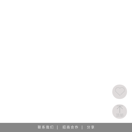
联 系 我 们
招 商 合 作
分 享