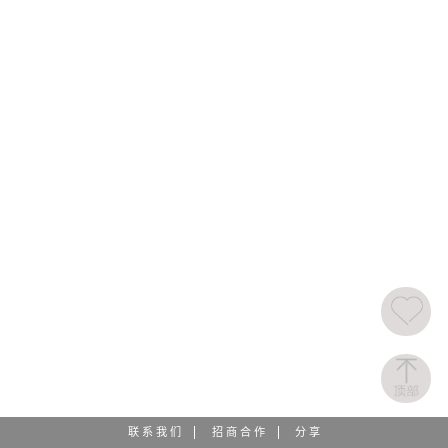
联 系 我 们
招 商 合 作
分 享