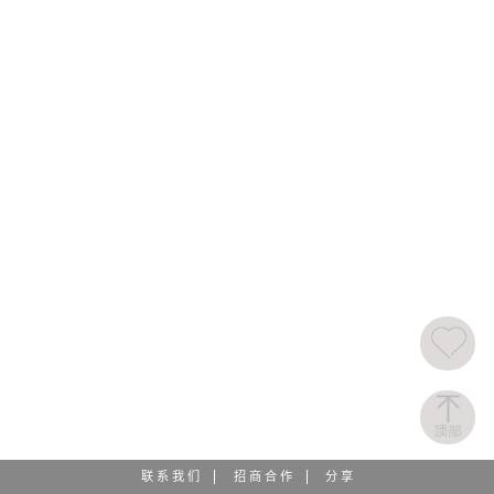
联 系 我 们
招 商 合 作
分 享