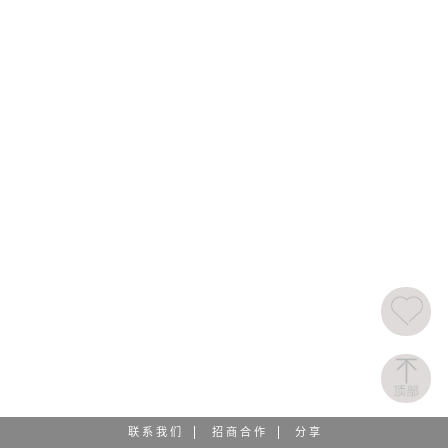
联 系 我 们
招 商 合 作
分 享