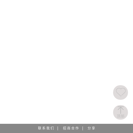
联 系 我 们
招 商 合 作
分 享