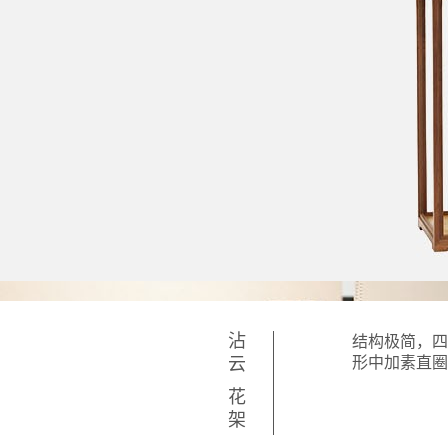
沾云 花架
结构极简，
形中加素直圈