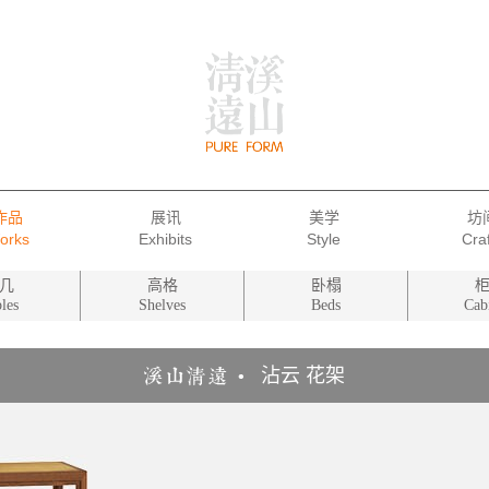
作品
展讯
美学
坊
几
高格
卧榻
les
Shelves
Beds
Cab
沾云 花架