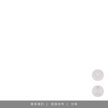
联 系 我 们
招 商 合 作
分 享