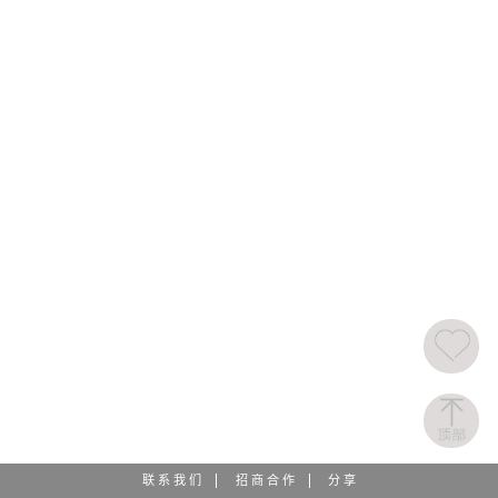
联 系 我 们
招 商 合 作
分 享