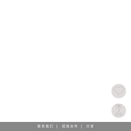
联 系 我 们
招 商 合 作
分 享