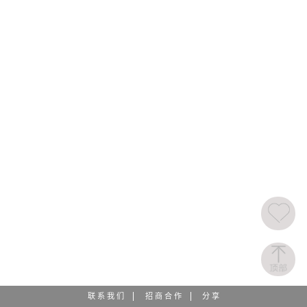
联 系 我 们
招 商 合 作
分 享