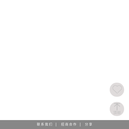
联 系 我 们
招 商 合 作
分 享