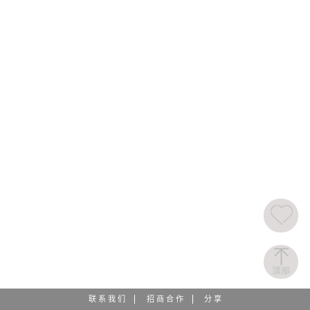
联 系 我 们
招 商 合 作
分 享