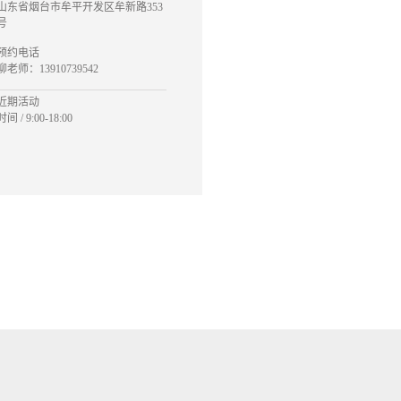
山东省烟台市牟平开发区牟新路353
号
预约电话
柳老师：13910739542
近期活动
时间 / 9:00-18:00