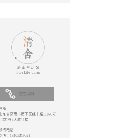
济 南 生 活 馆
Pure Life ·Jinan
查看地图
住所
山东省济南市历下区经十路11890号
北京银行大厦11楼
预约电话
刘明：18105319521