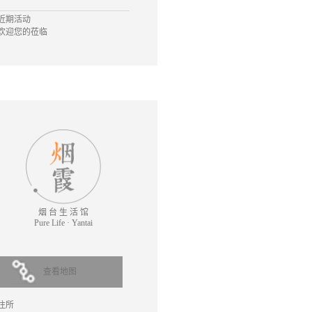
近期活动
欢迎您的莅临
烟 台 生 活 馆
Pure Life · Yantai
查看地图
住所