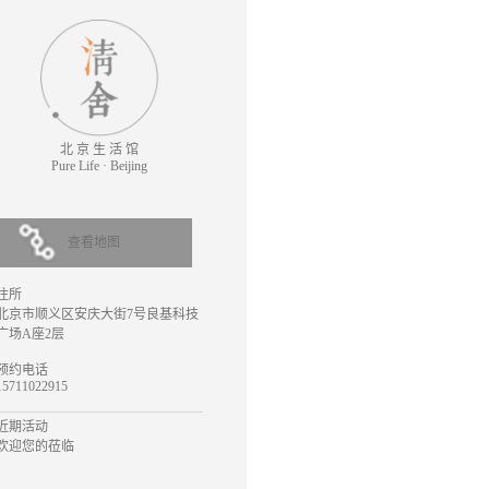
北 京 生 活 馆
Pure Life · Beijing
查看地图
住所
北京市顺义区安庆大街7号良基科技
广场A座2层
预约电话
15711022915
近期活动
欢迎您的莅临