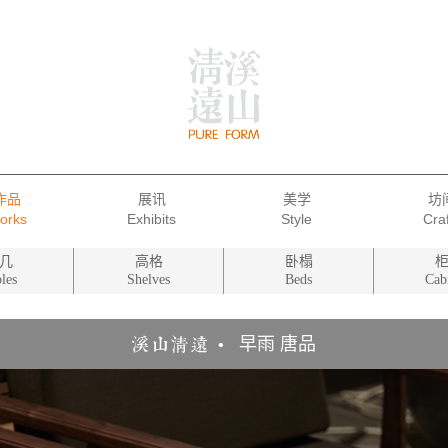
作品
展讯
美学
坊
几
高格
卧榻
les
Shelves
Beds
Cab
早雨 唐品