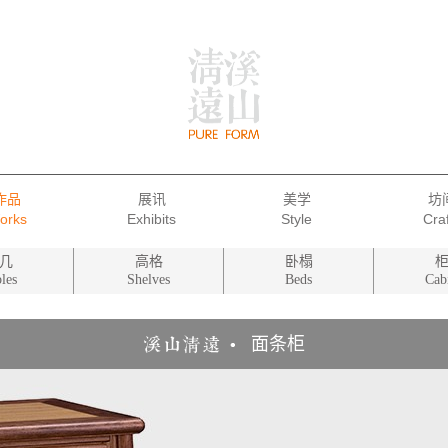
作品
展讯
美学
坊
几
高格
卧榻
les
Shelves
Beds
Cab
面条柜