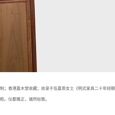
制；香港嘉木堂收藏；收录于伍嘉恩女士《明式家具二十年经眼
柜。仪都雅正，端然标致。