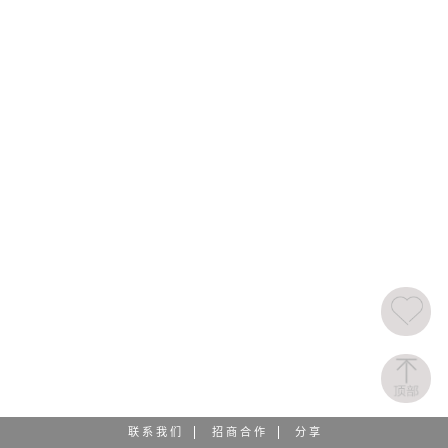
联 系 我 们
招 商 合 作
分 享