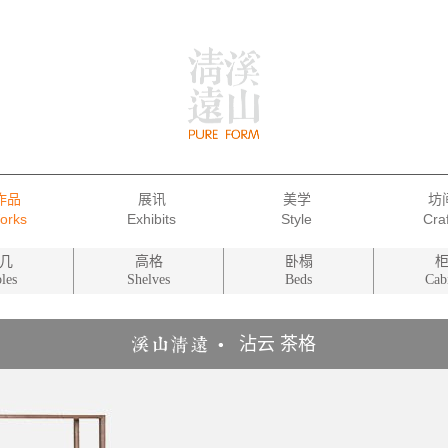
作品
展讯
美学
坊
几
高格
卧榻
les
Shelves
Beds
Cab
沾云 茶格