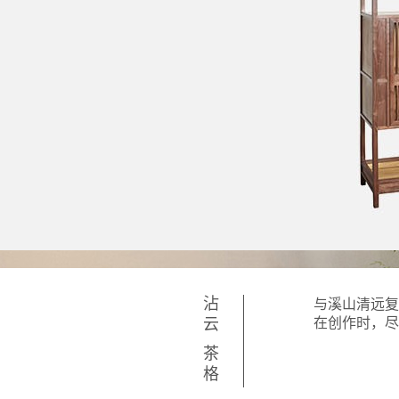
沾云 茶格
与溪山清远
在创作时，尽