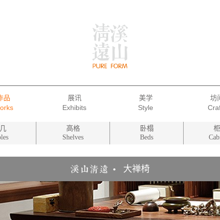
作品
展讯
美学
坊
几
高格
卧榻
les
Shelves
Beds
Cab
大禅椅