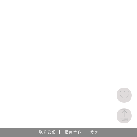
联 系 我 们
招 商 合 作
分 享