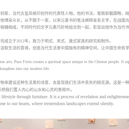
篆刻家，当代古玺风格印创作的代表性人物。他的书法，笔致斩截圆畅，
，他博采众长，从不囿于一家，以宋元篆书的笔法阐释金系文字，在战国
下相辅相成，不同时代的文字元素巧妙地组合到一起，彰显出他作为当代
司成立于2012年，致力于明式、宋式、唐式家具的研究和制作。
中汲取生活的意境，创造当代生活里中国独有的精神空间，让中国生命哲
se arts, Pure Form creates a spiritual space unique to the Chinese people. It asp
ilosophies into our modern life.
器物来建设这种生活里的诗意，去复现我们生活中丢失的桃花源。这是一
。
新把我们置入内心的山水和心灵的景观中
lifestyle through furniture. It is a process of revelation and enlightenmen
me to our hearts, where tremendous landscapes extend silently.