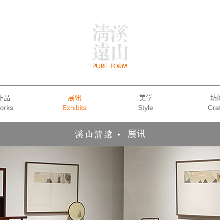
作品
展讯
美学
坊
展讯