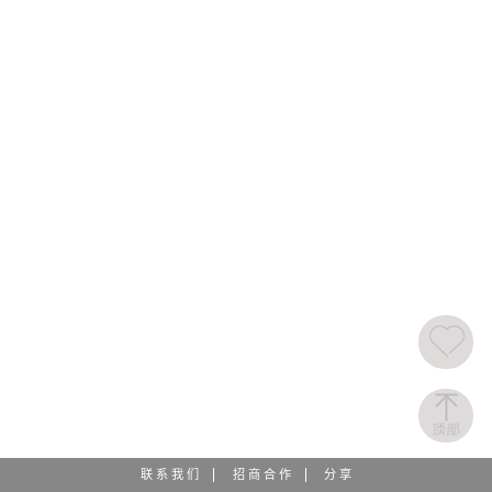
联 系 我 们
招 商 合 作
分 享