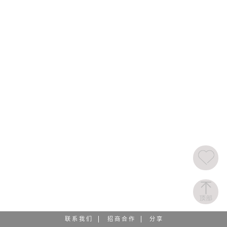
联 系 我 们
招 商 合 作
分 享