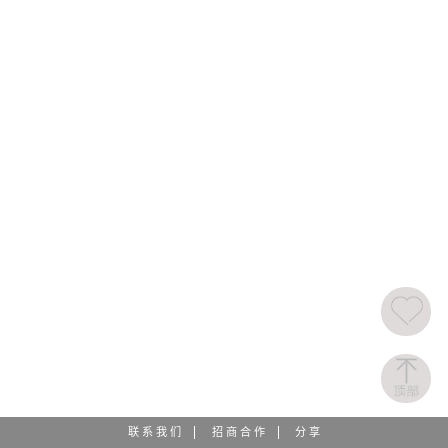
联 系 我 们
招 商 合 作
分 享