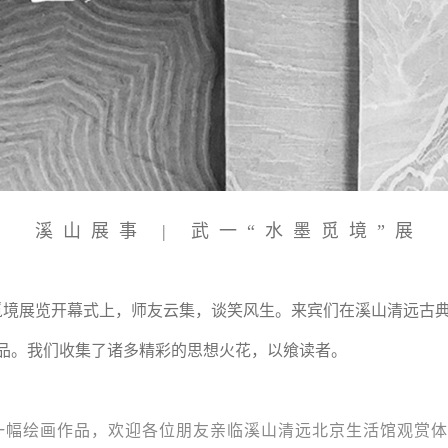
溪山展事 | 武一“水墨觅境”展
墨觅境展览开幕式上，师友云集，谈笑风生。来宾们在溪山清远古
品。我们收集了诸多精彩的思想火花，以飨读者。
一幅绘画作品，欢迎各位朋友亲临溪山清远北京生活馆观赏体