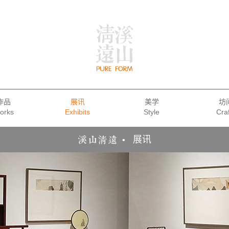
作品
展讯
美学
坊
展讯