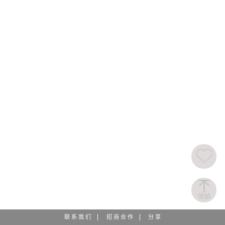
联 系 我 们
招 商 合 作
分 享