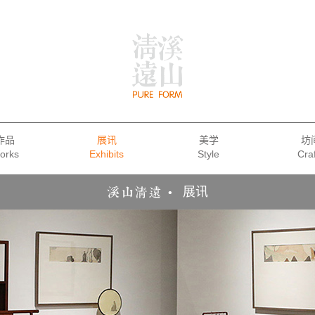
作品
展讯
美学
坊
展讯