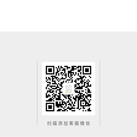
2017
年
03
月
22
日
象外寻真
扫 描 添 加 客 服 微 信