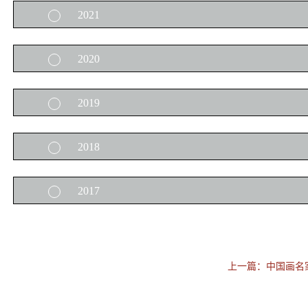
2021
2017
年
10
月
21
日
书斋 · 追古——中国生活艺术展
2020
2017
年
05
月
10
日
中国画名家手卷展／收放之境 徐徐打开
2019
2021
年
03
月
10
日
在山东博物馆畅聊明人的风雅
2019
年
08
月
24
日
品画 赏石 千秋如对
2018
2020
年
10
月
28
日
溪山清远-2020GFAA嘉德典亚艺术周
2019
年
05
月
25
日
安宁观志 · 谢奕林作品展
2018
年
06
月
02
日
会话 · 艺术四人展
2017
2019
年
03
月
01
日
大使夫人们在「溪山清远」
2018
年
04
月
06
日
【戊戌匯】三十年诠证
2017
年
10
月
21
日
书斋 · 追古——中国生活艺术展
2019
年
01
月
05
日
“早春”艺术四人展
2017
年
06
月
25
日
今日美术馆《梦笔生花展》
上一篇：
中国画名
2017
年
04
月
29
日
设计北京展