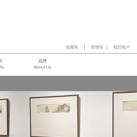
收藏夹
购物车
我的账户
间
品牌